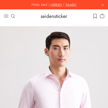
FINAL SALE |
HERREN
|
DAMEN