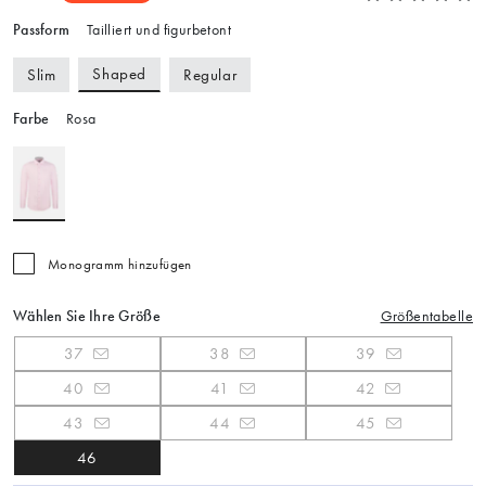
Passform
Tailliert und figurbetont
Shaped
Slim
Regular
Farbe
Rosa
Monogramm hinzufügen
Wählen Sie Ihre Größe
Größentabelle
37
38
39
40
41
42
43
44
45
46