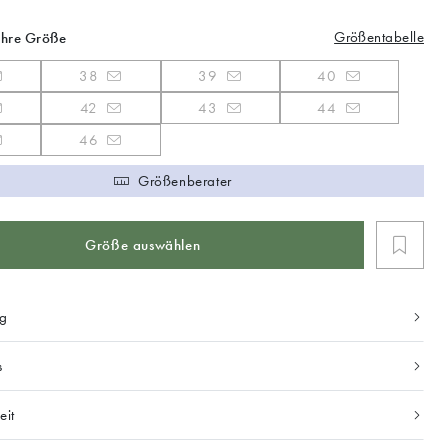
Größentabelle
Ihre Größe
38
39
40
42
43
44
46
Größenberater
Größe auswählen
ng
s
eit