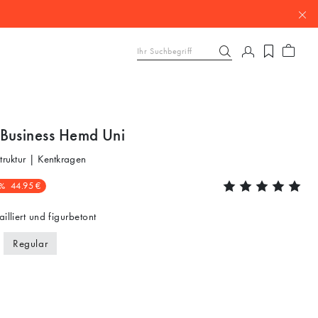
Business Hemd Uni
Struktur | Kentkragen
%
44.95 €
ailliert und figurbetont
Regular