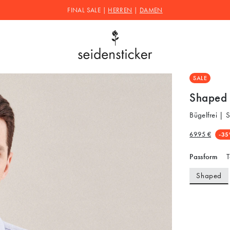
FINAL SALE |
HERREN
|
DAMEN
SALE
Shaped 
Bügelfrei | 
69.95 €
-35
Passform
T
Shaped