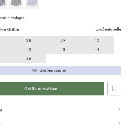
mm hinzufügen
Größentabelle
Ihre Größe
38
39
40
42
43
44
46
Größenberater
Größe auswählen
ng
s