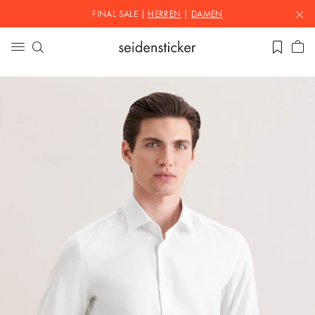
FINAL SALE |
HERREN
|
DAMEN