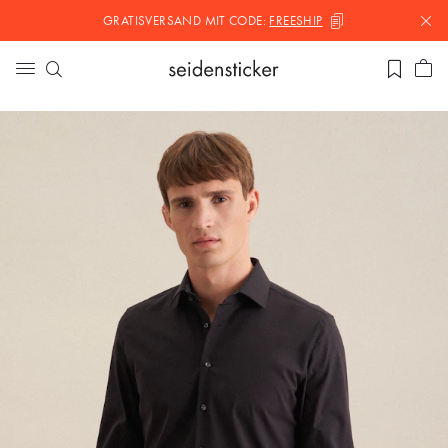
GRATISVERSAND MIT
CODE:
FREESHIP