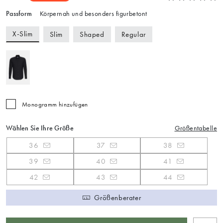
Passform
Körpernah und besonders figurbetont
X-Slim
Slim
Shaped
Regular
Monogramm hinzufügen
Wählen Sie Ihre Größe
Größentabelle
36
37
38
39
40
41
42
43
44
Größenberater