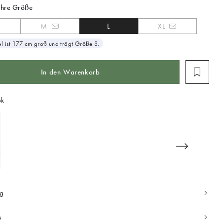
Ihre Größe
M
L
XL
 ist 177 cm groß und trägt Größe S.
In den Warenkorb
ok
ng
s