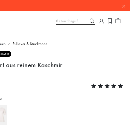
men
Pullover & Strickmode
CHMIR
irt aus reinem Kaschmir
u