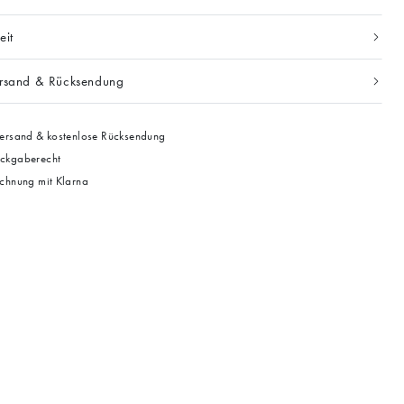
eit
ersand & Rücksendung
ersand & kostenlose Rücksendung
ckgaberecht
chnung mit Klarna