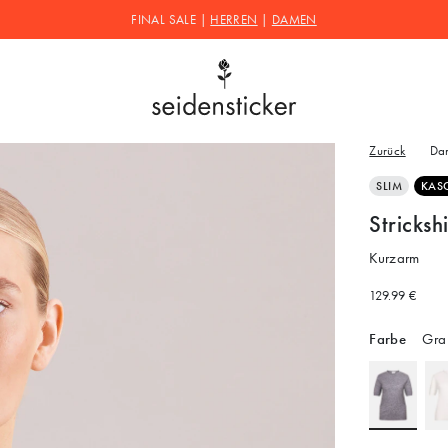
FINAL SALE |
HERREN
|
DAMEN
Zurück
Da
SLIM
KAS
Stricksh
Kurzarm
129.99 €
Farbe
Gra