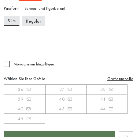
Passform
Schmal und figurbetont
Slim
Regular
Monogramm hinzufügen
Wählen Sie Ihre Größe
Größentabelle
36
37
38
39
40
41
42
43
44
45