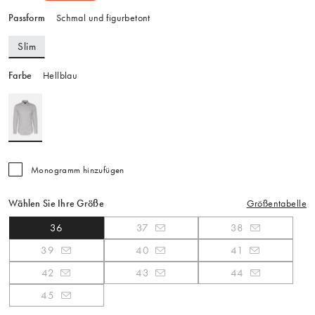
Passform
Schmal und figurbetont
Slim
Farbe
Hellblau
Monogramm hinzufügen
Wählen Sie Ihre Größe
Größentabelle
36
37
38
39
40
41
42
43
44
45