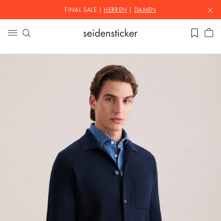
FINAL SALE |
HERREN
|
DAMEN