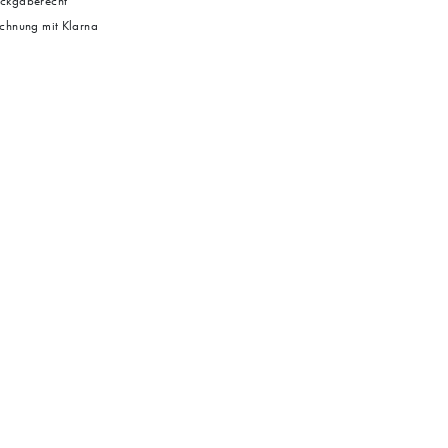
ckgaberecht
chnung mit Klarna