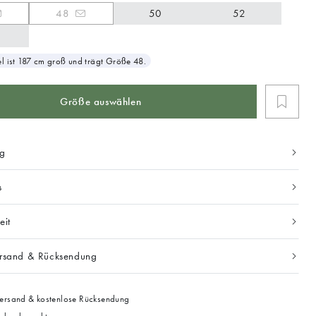
48
50
52
 ist 187 cm groß und trägt Größe 48.
Größe auswählen
ng
s
eit
ersand & Rücksendung
ersand & kostenlose Rücksendung