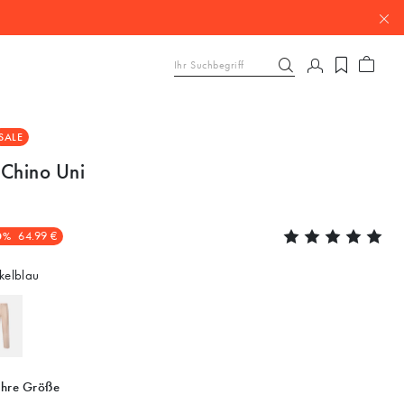
SALE
 Chino Uni
0%
64.99 €
elblau
Ihre Größe