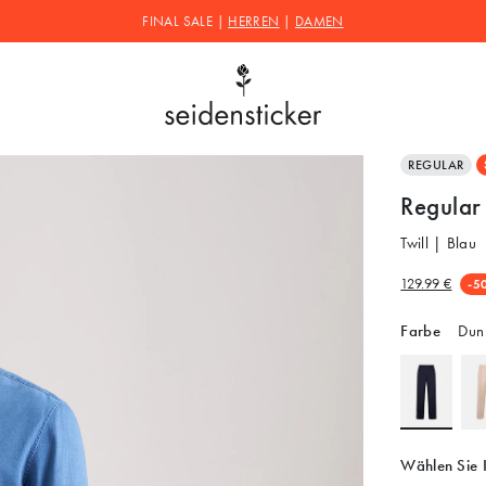
FINAL SALE |
HERREN
|
DAMEN
REGULAR
Regular
Twill | Blau
129.99 €
-5
Farbe
Dunk
Wählen Sie 