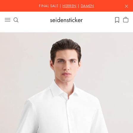
FINAL SALE |
HERREN
|
DAMEN