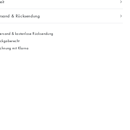
eit
ersand & Rücksendung
ersand & kostenlose Rücksendung
ckgaberecht
chnung mit Klarna