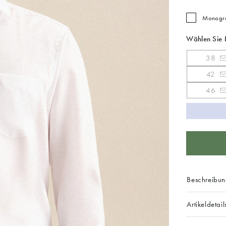
Monogra
Wählen Sie 
38
42
46
Beschreibu
Artikeldetail