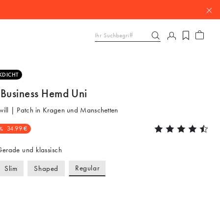
KDICHT
 Business Hemd Uni
Twill | Patch in Kragen und Manschetten
%
34.99 €
erade und klassisch
Regular
Slim
Shaped