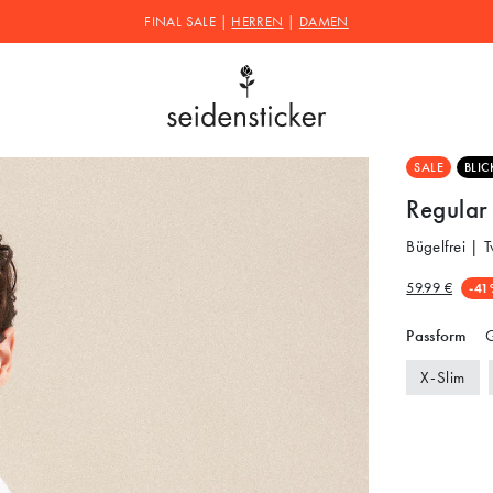
FINAL SALE |
HERREN
|
DAMEN
SALE
BLIC
Regular
Bügelfrei | 
59.99 €
-41
Passform
G
X-Slim