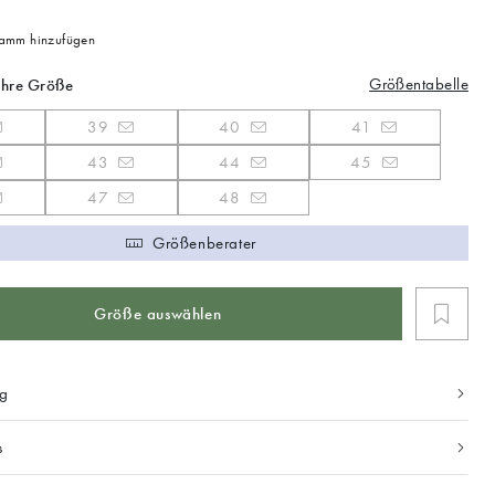
mm hinzufügen
Größentabelle
Ihre Größe
39
40
41
43
44
45
47
48
Größenberater
Größe auswählen
ng
s