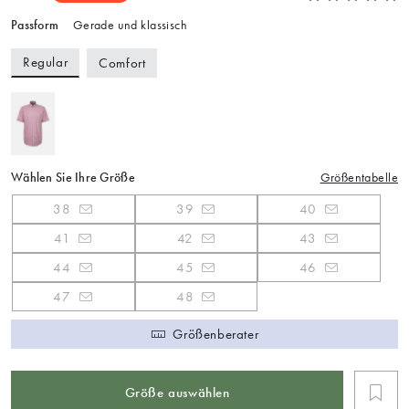
Passform
Gerade und klassisch
Regular
Comfort
Wählen Sie Ihre Größe
Größentabelle
38
39
40
41
42
43
44
45
46
47
48
Größenberater
Größe auswählen