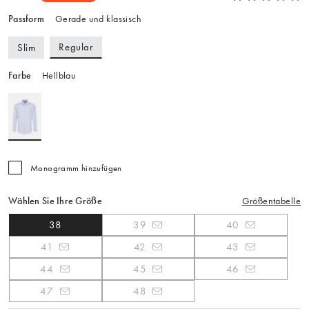
Passform
Gerade und klassisch
Regular
Slim
Farbe
Hellblau
Monogramm hinzufügen
Wählen Sie Ihre Größe
Größentabelle
38
39
40
41
42
43
44
45
46
47
48