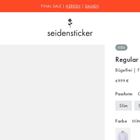
FINAL SALE |
HERREN
|
DAMEN
NEU
Regular
Bügelfrei | 
69.99 €
Passform
G
Slim
Farbe
Mitt