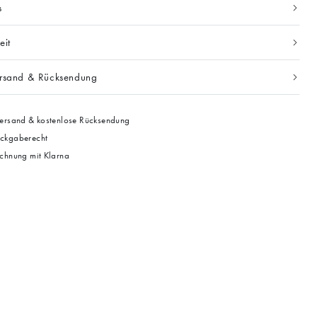
s
eit
ersand & Rücksendung
ersand & kostenlose Rücksendung
ckgaberecht
chnung mit Klarna