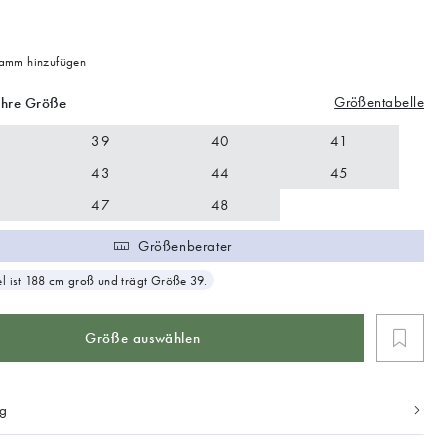
mm hinzufügen
Größentabelle
Ihre Größe
39
40
41
43
44
45
47
48
Größenberater
 ist 188 cm groß und trägt Größe 39.
Größe auswählen
ng