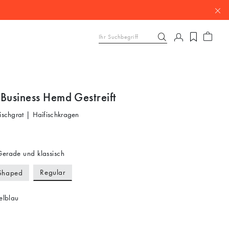
 Business Hemd Gestreift
Fischgrat | Haifischkragen
erade und klassisch
Regular
Shaped
elblau