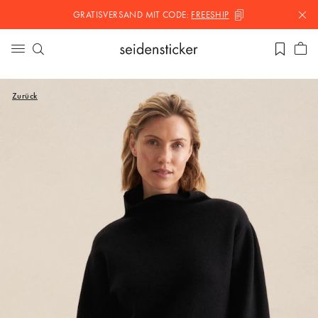
GRATISVERSAND MIT
CODE:
FREESHIP
Zurück