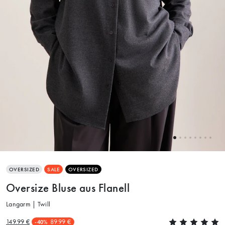
OVERSIZED
SALE
OVERSIZED
Oversize Bluse aus Flanell
Langarm | Twill
149.99 €
89.99 €
-40%