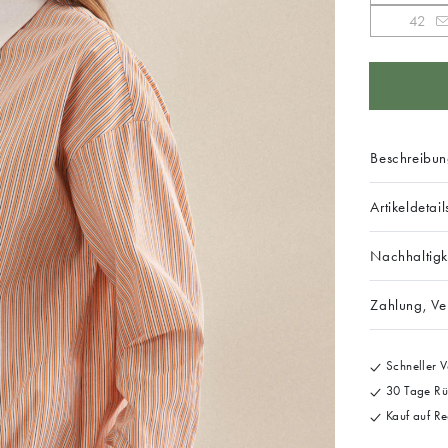
42
Beschreibu
Artikeldetail
Nachhaltigk
Zahlung, V
Schneller V
30 Tage Rü
Kauf auf Re