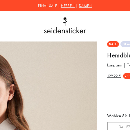
FINAL SALE |
HERREN
|
DAMEN
SALE
GLA
Hemdblu
Langarm | Tw
129.99 €
-5
Wählen Sie 
34