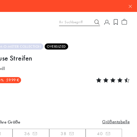
M-O-METER COLLECTION
OVERSIZED
se Streifen
ill
3%
59.99 €
Größentabelle
Ihre Größe
36
38
40