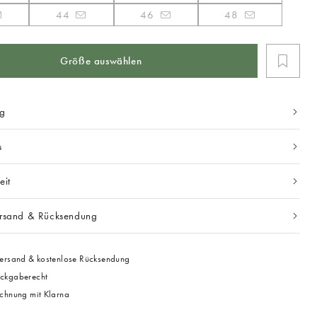
44
46
48
Größe auswählen
ng
s
eit
ersand & Rücksendung
ersand & kostenlose Rücksendung
ckgaberecht
chnung mit Klarna