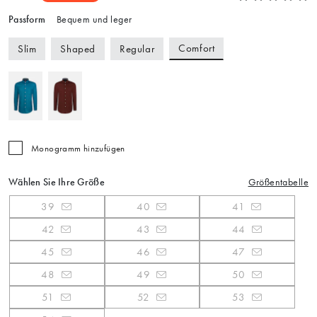
Passform
Bequem und leger
Comfort
Slim
Shaped
Regular
Monogramm hinzufügen
Wählen Sie Ihre Größe
Größentabelle
39
40
41
42
43
44
45
46
47
48
49
50
51
52
53