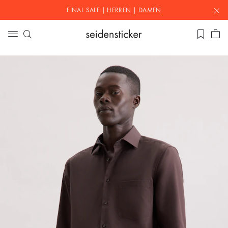
FINAL SALE |
HERREN
|
DAMEN