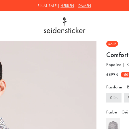
FINAL SALE |
HERREN
|
DAMEN
SALE
Comfort
Popeline | 
69.99 €
-50
Passform
B
Slim
Farbe
Grü