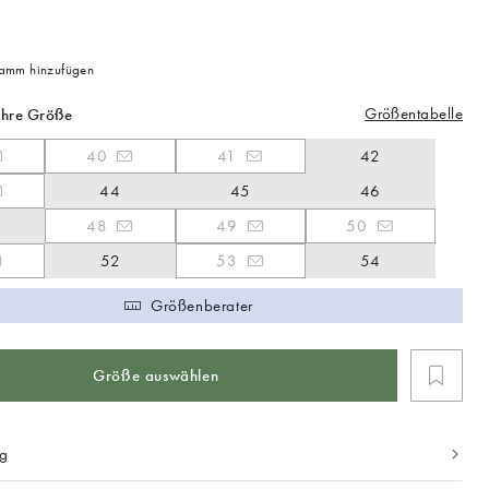
mm hinzufügen
Größentabelle
Ihre Größe
40
41
42
44
45
46
48
49
50
52
53
54
Größenberater
Größe auswählen
ng