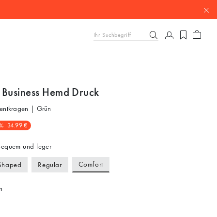
 Business Hemd Druck
Kentkragen | Grün
%
34.99 €
equem und leger
Comfort
Shaped
Regular
n