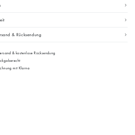
s
eit
ersand & Rücksendung
ersand & kostenlose Rücksendung
ckgaberecht
chnung mit Klarna