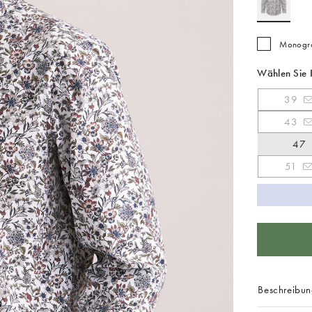
Monogra
Wählen Sie 
39
43
47
51
Beschreibu