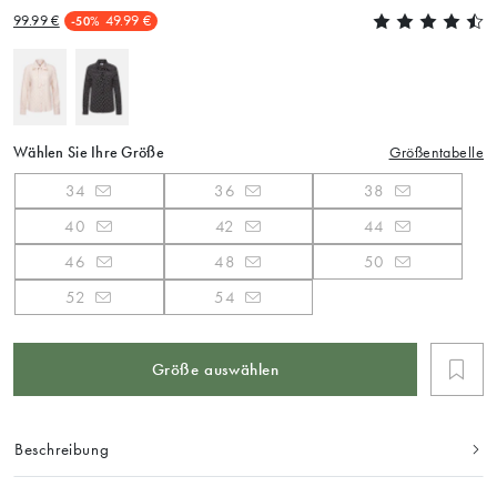
99.99 €
49.99 €
-50%
Wählen Sie Ihre Größe
Größentabelle
34
36
38
40
42
44
46
48
50
52
54
Größe auswählen
Beschreibung