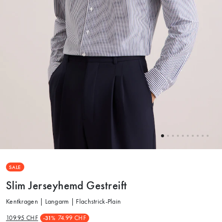
SALE
Slim Jerseyhemd Gestreift
Kentkragen | Langarm | Flachstrick-Plain
109.95 CHF
74.99 CHF
-31%