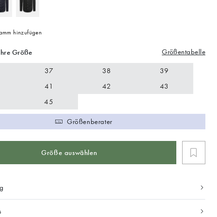
mm hinzufügen
Größentabelle
Ihre Größe
37
38
39
41
42
43
45
Größenberater
Größe auswählen
ng
s