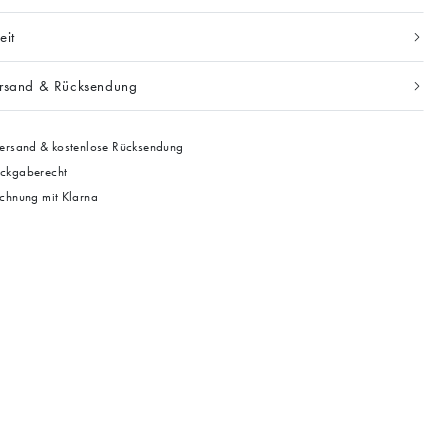
eit
ersand & Rücksendung
ersand & kostenlose Rücksendung
ckgaberecht
chnung mit Klarna