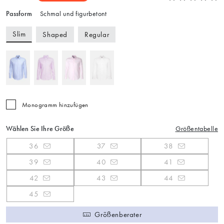
Passform
Schmal und figurbetont
Slim
Shaped
Regular
Monogramm hinzufügen
Wählen Sie Ihre Größe
Größentabelle
36
37
38
39
40
41
42
43
44
45
Größenberater