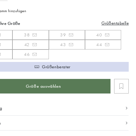
mm hinzufügen
Größentabelle
Ihre Größe
38
39
40
42
43
44
46
Größenberater
Größe auswählen
ng
s