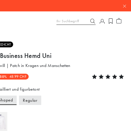
KDICHT
Business Hemd Uni
Twill | Patch in Kragen und Manschetten
-50%
48.99 CHF
ailliert und figurbetont
Shaped
Regular