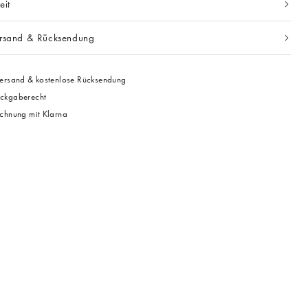
eit
ersand & Rücksendung
ersand & kostenlose Rücksendung
ckgaberecht
chnung mit Klarna