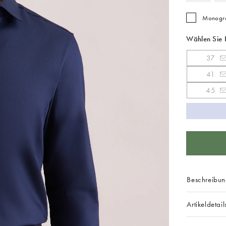
Monogra
Wählen Sie 
37
41
45
Beschreibu
Artikeldetail