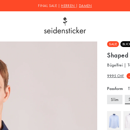
FINAL SALE |
HERREN
|
DAMEN
SALE
BLIC
Shaped 
Bügelfrei | 
99.95 CHF
Passform
T
Slim