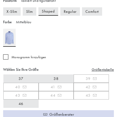
Passform
Tailliert und figurbetont
Shaped
X-Slim
Slim
Regular
Comfort
Farbe
Mittelblau
Monogramm hinzufügen
Wählen Sie Ihre Größe
Größentabelle
37
38
39
40
41
42
43
44
45
46
Größenberater