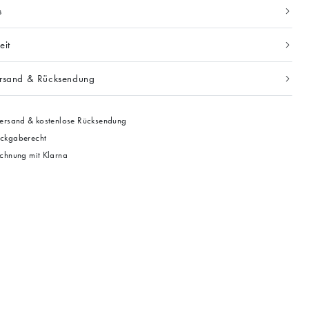
s
eit
ersand & Rücksendung
ersand & kostenlose Rücksendung
ckgaberecht
chnung mit Klarna