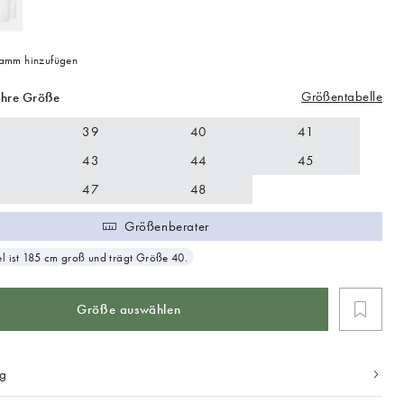
mm hinzufügen
Größentabelle
Ihre Größe
39
40
41
43
44
45
47
48
Größenberater
 ist 185 cm groß und trägt Größe 40.
Größe auswählen
ng