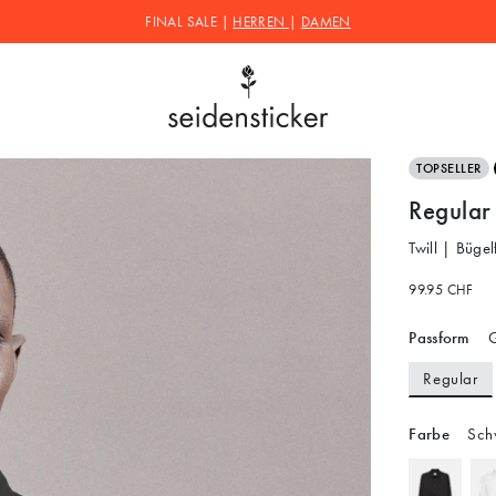
FINAL SALE |
HERREN
|
DAMEN
TOPSELLER
Regular
Twill | Bügel
99.95 CHF
Passform
G
Regular
Farbe
Sch