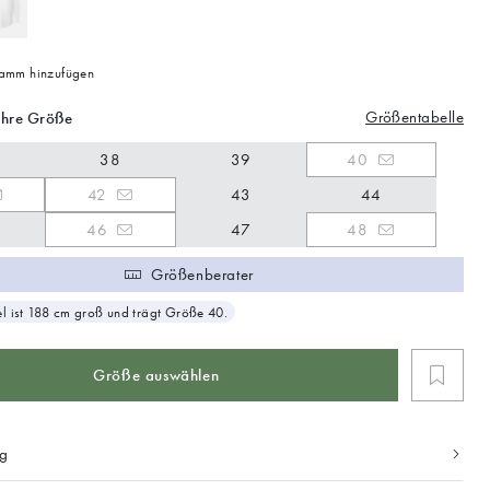
mm hinzufügen
Größentabelle
Ihre Größe
38
39
40
42
43
44
46
47
48
Größenberater
 ist 188 cm groß und trägt Größe 40.
Größe auswählen
ng