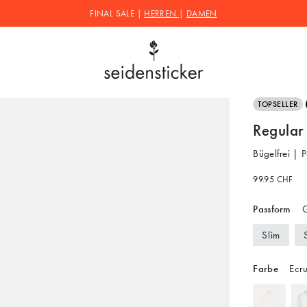
FINAL SALE |
HERREN
|
DAMEN
TOPSELLER
Regular
Bügelfrei | 
99.95 CHF
Passform
G
Slim
Farbe
Ecr