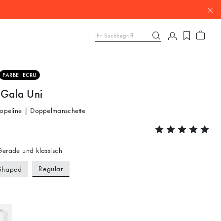
FARBE: ECRU
 Gala Uni
Popeline | Doppelmanschette
erade und klassisch
Regular
Shaped
u