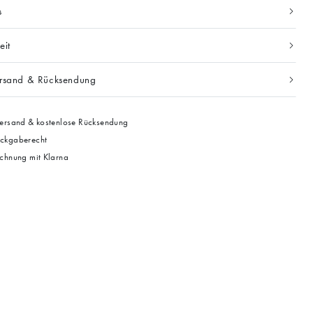
s
eit
ersand & Rücksendung
ersand & kostenlose Rücksendung
ckgaberecht
chnung mit Klarna