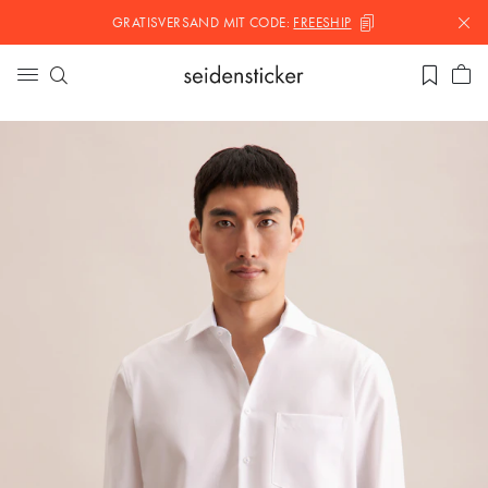
GRATISVERSAND MIT
CODE:
FREESHIP