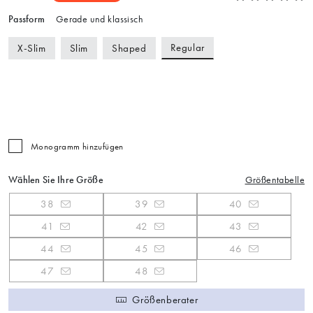
Passform
Gerade und klassisch
Regular
X-Slim
Slim
Shaped
Monogramm hinzufügen
Wählen Sie Ihre Größe
Größentabelle
38
39
40
41
42
43
44
45
46
47
48
Größenberater