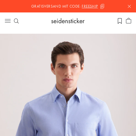
GRATISVERSAND MIT
CODE:
FREESHIP