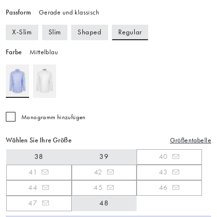
Passform
Gerade und klassisch
Regular
X-Slim
Slim
Shaped
Farbe
Mittelblau
Monogramm hinzufügen
Wählen Sie Ihre Größe
Größentabelle
38
39
40
41
42
43
44
45
46
47
48