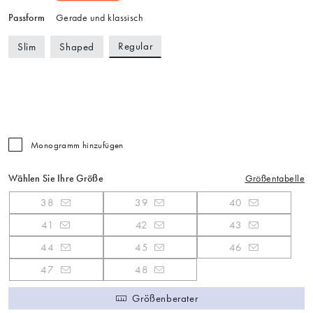
Passform
Gerade und klassisch
Regular
Slim
Shaped
Monogramm hinzufügen
Wählen Sie Ihre Größe
Größentabelle
38
39
40
41
42
43
44
45
46
47
48
Größenberater