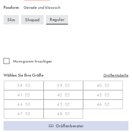
Passform
Gerade und klassisch
Regular
Slim
Shaped
Monogramm hinzufügen
Wählen Sie Ihre Größe
Größentabelle
38
39
40
41
42
43
44
45
46
47
48
Größenberater