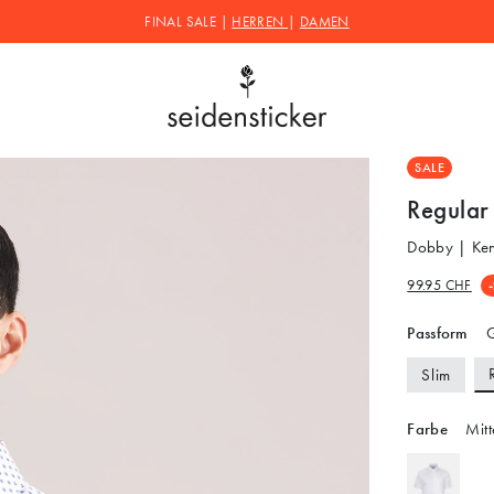
FINAL SALE |
HERREN
|
DAMEN
SALE
Regular
Dobby | Ken
99.95 CHF
Passform
G
Slim
Farbe
Mitt