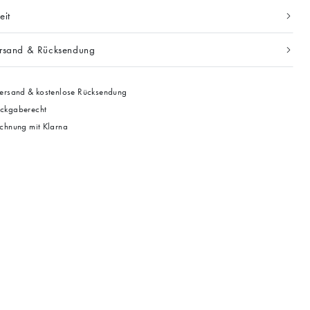
eit
ersand & Rücksendung
ersand & kostenlose Rücksendung
ckgaberecht
chnung mit Klarna