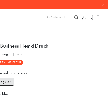
 Business Hemd Druck
tkragen | Blau
-28%
70.99 CHF
erade und klassisch
Regular
elblau