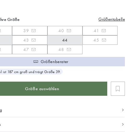
Größentabelle
Ihre Größe
39
40
41
43
44
45
47
48
Größenberater
 ist 187 cm groß und trägt Größe 39.
Größe auswählen
ng
s