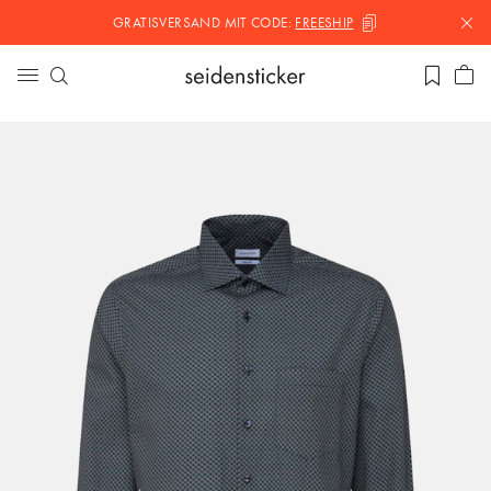
GRATISVERSAND MIT
CODE:
FREESHIP