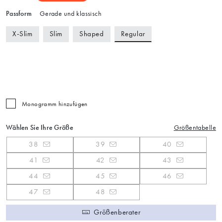
Passform
Gerade und klassisch
Regular
X-Slim
Slim
Shaped
Monogramm hinzufügen
Wählen Sie Ihre Größe
Größentabelle
38
39
40
41
42
43
44
45
46
47
48
Größenberater