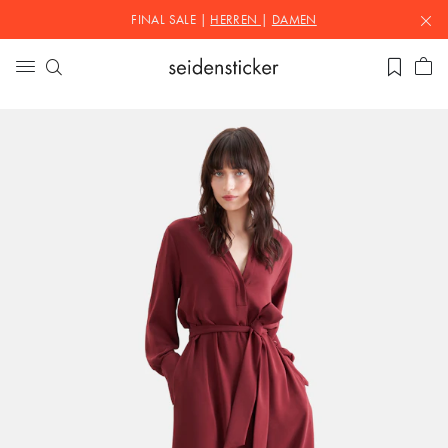
FINAL SALE |
HERREN
|
DAMEN