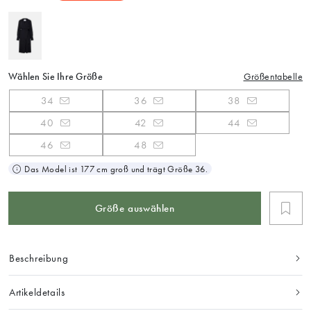
Wählen Sie Ihre Größe
Größentabelle
34
36
38
40
42
44
46
48
Das Model ist 177 cm groß und trägt Größe 36.
Größe auswählen
Beschreibung
Artikeldetails