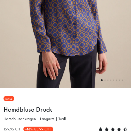
SALE
Hemdbluse Druck
Hemdblusenkragen | Langarm | Twill
159.95 CHF
85.99 CHF
-46%