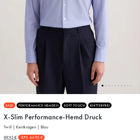
SALE
PERFORMANCE HEMDEN
SOFT TOUCH
KNITTERFREI
X-Slim Performance-Hemd Druck
Twill | Kentkragen | Blau
89.95 €
64.95 €
-27%