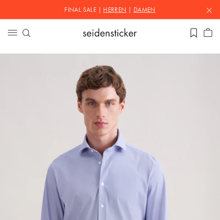
FINAL SALE |
HERREN
|
DAMEN