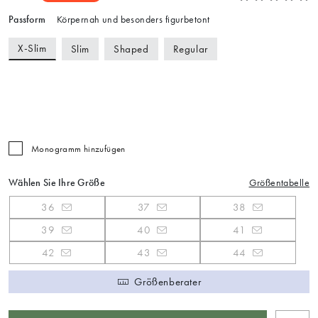
Passform
Körpernah und besonders figurbetont
X-Slim
Slim
Shaped
Regular
Monogramm hinzufügen
Wählen Sie Ihre Größe
Größentabelle
36
37
38
39
40
41
42
43
44
Größenberater