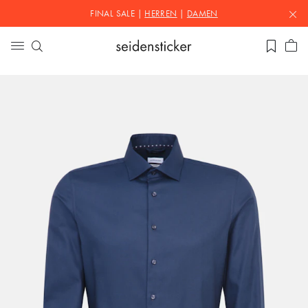
FINAL SALE |
HERREN
|
DAMEN