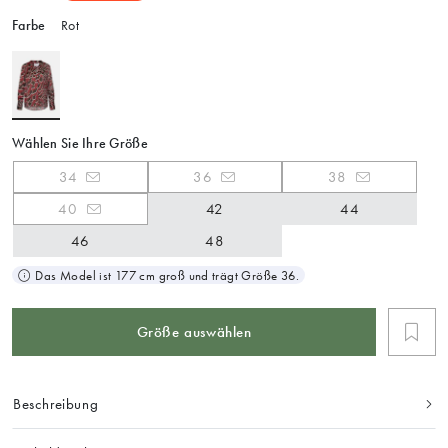
Farbe
Rot
Wählen Sie Ihre Größe
34
36
38
40
42
44
46
48
Das Model ist 177 cm groß und trägt Größe 36.
Größe auswählen
Beschreibung