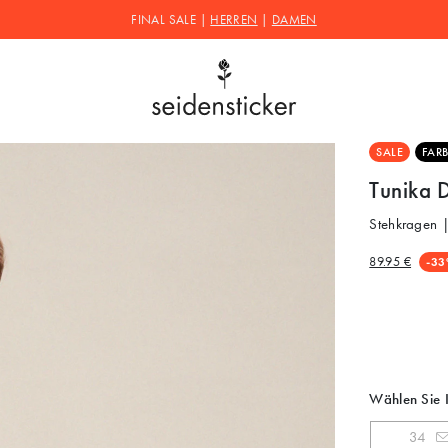
FINAL SALE |
HERREN
|
DAMEN
SALE
FARB
Tunika 
Stehkragen 
89.95 €
-33
Wählen Sie 
34