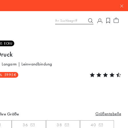
E: ECRU
Druck
| Langarm | Leinwandbindung
%
59.95 €
Größentabelle
Ihre Größe
36
38
40