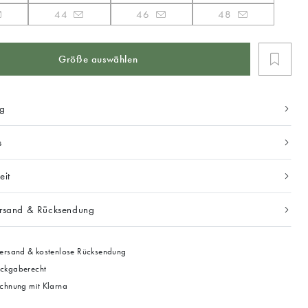
44
46
48
Größe auswählen
ng
s
eit
ersand & Rücksendung
ersand & kostenlose Rücksendung
ckgaberecht
chnung mit Klarna