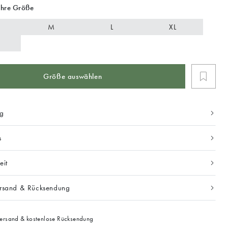
Ihre Größe
M
L
XL
Größe auswählen
ng
s
eit
ersand & Rücksendung
ersand & kostenlose Rücksendung