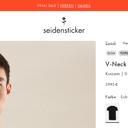
FINAL SALE |
HERREN
|
DAMEN
Zurück
He
SLIM
TOPS
V-Neck 
Kurzarm | 0
29.95 €
Farbe
Sch