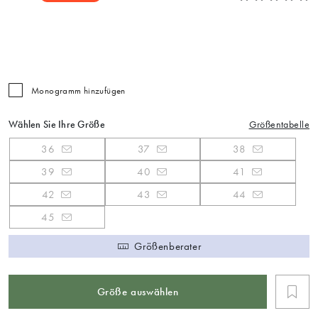
Monogramm hinzufügen
Wählen Sie Ihre Größe
Größentabelle
36
37
38
39
40
41
42
43
44
45
Größenberater
Größe auswählen