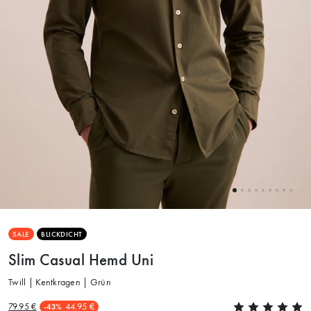
SALE
BLICKDICHT
Slim Casual Hemd Uni
Twill | Kentkragen | Grün
79.95 €
44.95 €
-43%