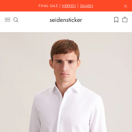
FINAL SALE |
HERREN
|
DAMEN