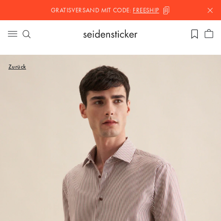
GRATISVERSAND MIT
CODE:
FREESHIP
Zurück