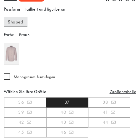
Passform
Tailliert und figurbetont
Shaped
Farbe
Braun
Monogramm hinzufügen
Wählen Sie Ihre Größe
Größentabelle
36
37
38
39
40
41
42
43
44
45
46