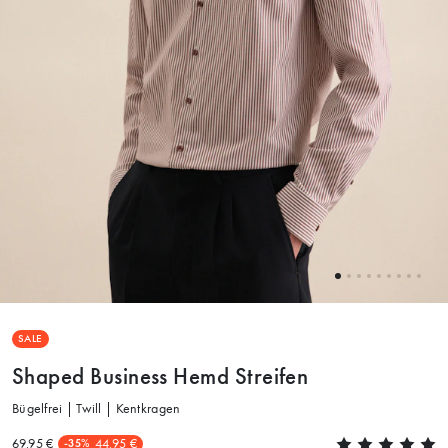
SALE
Shaped Business Hemd Streifen
Bügelfrei | Twill | Kentkragen
69.95 €
44.95 €
-35%