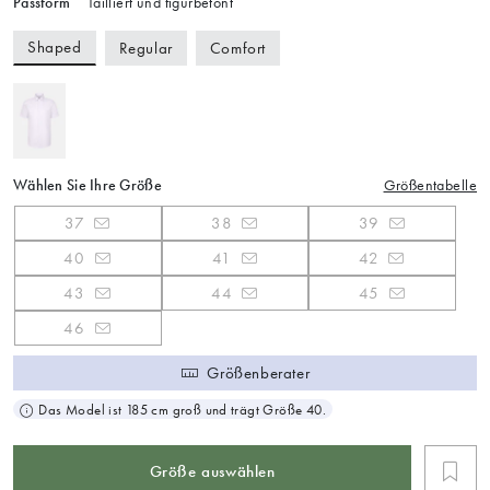
Passform
Tailliert und figurbetont
Shaped
Regular
Comfort
Wählen Sie Ihre Größe
Größentabelle
37
38
39
40
41
42
43
44
45
46
Größenberater
Das Model ist 185 cm groß und trägt Größe 40.
Größe auswählen