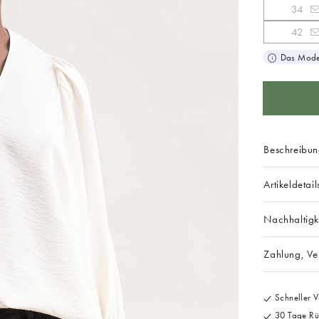
34
42
Das Model
Beschreibu
Artikeldetail
Nachhaltigk
Zahlung, V
Schneller V
30 Tage Rü