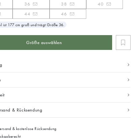
36
38
40
44
46
 ist 177 cm groß und trägt Größe 36.
Größe auswählen
ng
s
eit
ersand & Rücksendung
ersand & kostenlose Rücksendung
ckgaberecht