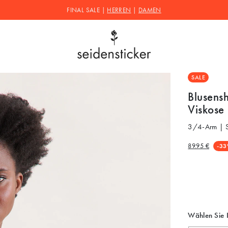
FINAL SALE |
HERREN
|
DAMEN
SALE
Blusensh
Viskose
3/4-Arm | Sa
89.95 €
-33
Wählen Sie 