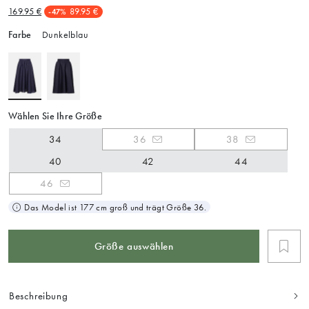
169.95 €
89.95 €
-47%
Farbe
Dunkelblau
Wählen Sie Ihre Größe
34
36
38
40
42
44
46
Das Model ist 177 cm groß und trägt Größe 36.
Größe auswählen
Beschreibung