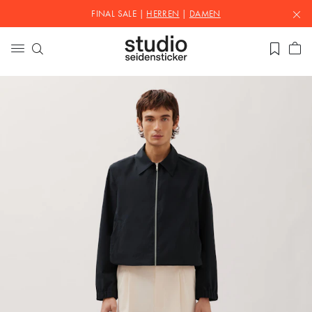
FINAL SALE |
HERREN
|
DAMEN